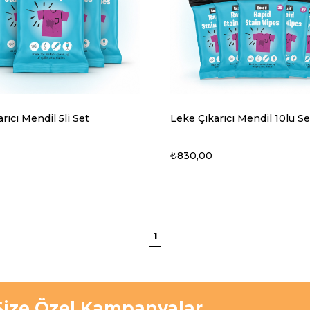
rıcı Mendil 5li Set
Leke Çıkarıcı Mendil 10lu Se
₺830,00
1
Size Özel Kampanyalar