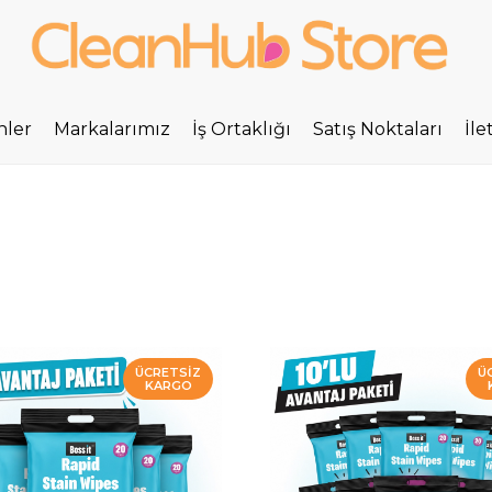
nler
Markalarımız
İş Ortaklığı
Satış Noktaları
İle
ÜCRETSIZ
Ü
KARGO