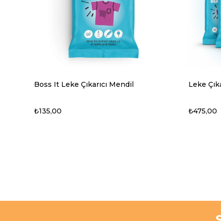
Boss It Leke Çıkarıcı Mendil
Leke Çıka
₺135,00
₺475,00