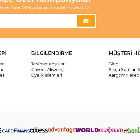
emen Kayıt Ol Fırsatlardan Önce Sen Haberdar Ol!
ERİ
BİLGİLENDİRME
MÜŞTERİ H
arı
Teslimat Koşulları
Blog
mı
Güvenli Alışveriş
Sıkça Sorulan S
esi
Üyelik İşlemleri
Kargom Nered