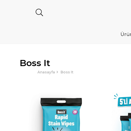
Ürü
Boss It
Anasayfa
Boss It