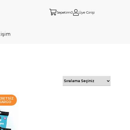
Sepetim
0
Üye Girişi
tişim
CRETSIZ
KARGO