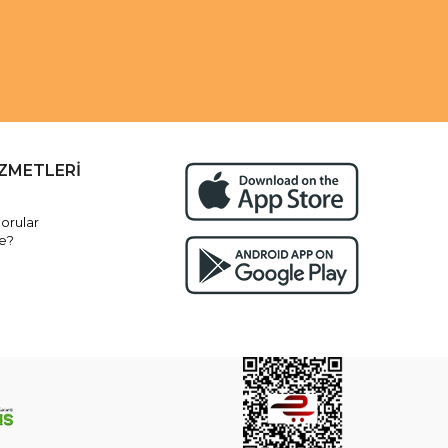
İZMETLERİ
orular
e?