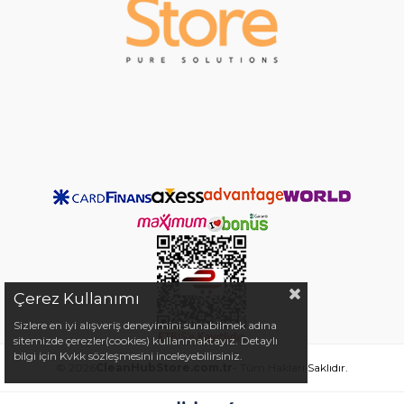
Çerez Kullanımı
Sizlere en iyi alışveriş deneyimini sunabilmek adına
sitemizde çerezler(cookies) kullanmaktayız. Detaylı
bilgi için Kvkk sözleşmesini inceleyebilirsiniz.
© 2026
CleanHubStore.com.tr
- Tüm Hakları Saklıdır.