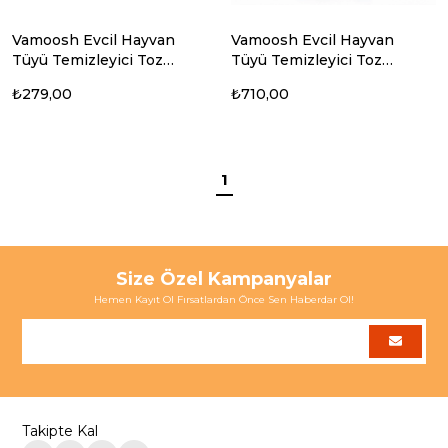
Vamoosh Evcil Hayvan
Vamoosh Evcil Hayvan
Tüyü Temizleyici Toz
Tüyü Temizleyici Toz
Deterjan
Deterjan 3lu- 3 Paket
₺279,00
₺710,00
1
Size Özel Kampanyalar
Hemen Kayıt Ol Fırsatlardan Önce Sen Haberdar Ol!
Takipte Kal