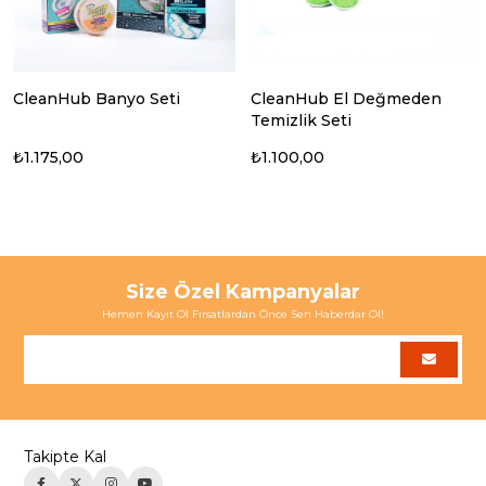
CleanHub Banyo Seti
CleanHub El Değmeden
Temizlik Seti
₺1.175,00
₺1.100,00
Size Özel Kampanyalar
Hemen Kayıt Ol Fırsatlardan Önce Sen Haberdar Ol!
Takipte Kal