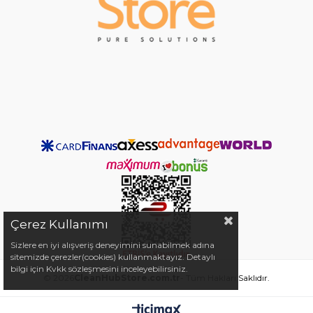
Çerez Kullanımı
Sizlere en iyi alışveriş deneyimini sunabilmek adına
sitemizde çerezler(cookies) kullanmaktayız. Detaylı
bilgi için Kvkk sözleşmesini inceleyebilirsiniz.
© 2026
CleanHubStore.com.tr
- Tüm Hakları Saklıdır.