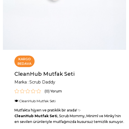
KARGO
BEDAVA
CleanHub Mutfak Seti
Marka
:
Scrub Daddy
(0)
🍽️ CleanHub Mutfak Seti
Mutfakta hijyen ve pratiklik bir arada! ✨
CleanHub Mutfak Seti
, Scrub Mommy, Miniml ve Minky’nin
en sevilen ürünleriyle mutfağınızda kusursuz temizlik sunuyor.