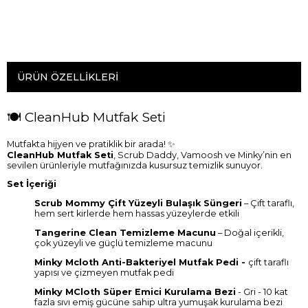
ÜRÜN ÖZELLIKLERI
🍽️ CleanHub Mutfak Seti
Mutfakta hijyen ve pratiklik bir arada! ✨
CleanHub Mutfak Seti
, Scrub Daddy, Vamoosh ve Minky’nin en
sevilen ürünleriyle mutfağınızda kusursuz temizlik sunuyor.
Set İçeriği
Scrub Mommy Çift Yüzeyli Bulaşık Süngeri
– Çift taraflı,
hem sert kirlerde hem hassas yüzeylerde etkili
Tangerine Clean Temizleme Macunu
– Doğal içerikli,
çok yüzeyli ve güçlü temizleme macunu
Minky Mcloth Anti-Bakteriyel Mutfak Pedi -
çift taraflı
yapısı ve çizmeyen mutfak pedi
Minky MCloth Süper Emici Kurulama Bezi
- Gri - 10 kat
fazla sıvı emiş gücüne sahip ultra yumuşak kurulama bezi