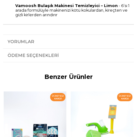
Vamoosh Bulaşık Makinesi Temizleyici – Limon
- 6’sı 1
arada formülüyle makinenizi kötü kokulardan, kireçten ve
gizli kirlerden arındırır
YORUMLAR
ÖDEME SEÇENEKLERI
Benzer Ürünler
ÜCRETSIZ
ÜCRETSIZ
KARGO
KARGO