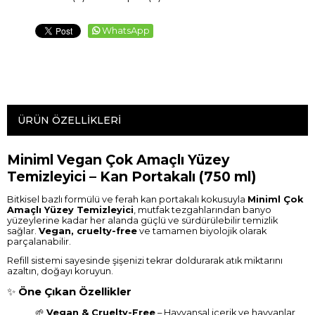
WhatsApp
ÜRÜN ÖZELLIKLERI
Miniml Vegan Çok Amaçlı Yüzey
Temizleyici – Kan Portakalı (750 ml)
Bitkisel bazlı formülü ve ferah kan portakalı kokusuyla
Miniml Çok
Amaçlı Yüzey Temizleyici
, mutfak tezgahlarından banyo
yüzeylerine kadar her alanda güçlü ve sürdürülebilir temizlik
sağlar.
Vegan, cruelty-free
ve tamamen biyolojik olarak
parçalanabilir.
Refill sistemi sayesinde şişenizi tekrar doldurarak atık miktarını
azaltın, doğayı koruyun.
✨
Öne Çıkan Özellikler
🌱
Vegan & Cruelty-Free
– Hayvansal içerik ve hayvanlar