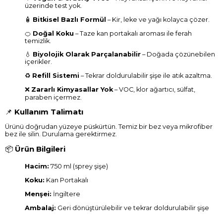
üzerinde test yok.
🧴
Bitkisel Bazlı Formül
– Kir, leke ve yağı kolayca çözer.
🍊
Doğal Koku
– Taze kan portakalı aroması ile ferah
temizlik.
💧
Biyolojik Olarak Parçalanabilir
– Doğada çözünebilen
içerikler.
♻️
Refill Sistemi
– Tekrar doldurulabilir şişe ile atık azaltma.
❌
Zararlı Kimyasallar Yok
– VOC, klor ağartıcı, sülfat,
paraben içermez.
📌
Kullanım Talimatı
Ürünü doğrudan yüzeye püskürtün. Temiz bir bez veya mikrofiber
bez ile silin. Durulama gerektirmez.
📦
Ürün Bilgileri
Hacim:
750 ml (sprey şişe)
Koku:
Kan Portakalı
Menşei:
İngiltere
Ambalaj:
Geri dönüştürülebilir ve tekrar doldurulabilir şişe