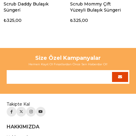
Scrub Daddy Bulaşık
Scrub Mommy Çift
Süngeri̇
Yüzeyli Bulaşık Süngeri
₺325,00
₺325,00
Size Özel Kampanyalar
Hemen Kayıt Ol Fırsatlardan Önce Sen Haberdar Ol!
Takipte Kal
HAKKIMIZDA