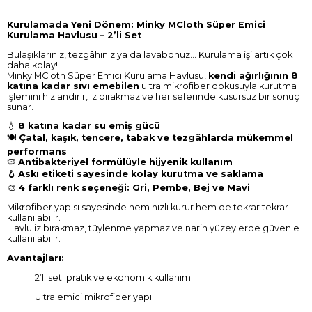
Kurulamada Yeni Dönem: Minky MCloth Süper Emici
Kurulama Havlusu – 2’li Set
Bulaşıklarınız, tezgâhınız ya da lavabonuz… Kurulama işi artık çok
daha kolay!
Minky MCloth Süper Emici Kurulama Havlusu,
kendi ağırlığının 8
katına kadar sıvı emebilen
ultra mikrofiber dokusuyla kurutma
işlemini hızlandırır, iz bırakmaz ve her seferinde kusursuz bir sonuç
sunar.
💧
8 katına kadar su emiş gücü
🍽️
Çatal, kaşık, tencere, tabak ve tezgâhlarda mükemmel
performans
🦠
Antibakteriyel formülüyle hijyenik kullanım
🪝
Askı etiketi sayesinde kolay kurutma ve saklama
🎨
4 farklı renk seçeneği: Gri, Pembe, Bej ve Mavi
Mikrofiber yapısı sayesinde hem hızlı kurur hem de tekrar tekrar
kullanılabilir.
Havlu iz bırakmaz, tüylenme yapmaz ve narin yüzeylerde güvenle
kullanılabilir.
Avantajları:
2’li set: pratik ve ekonomik kullanım
Ultra emici mikrofiber yapı