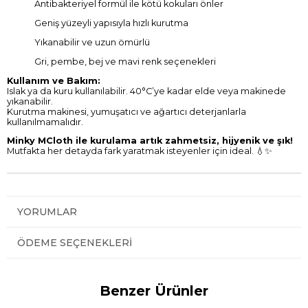
Antibakteriyel formül ile kötü kokuları önler
Geniş yüzeyli yapısıyla hızlı kurutma
Yıkanabilir ve uzun ömürlü
Gri, pembe, bej ve mavi renk seçenekleri
Kullanım ve Bakım:
Islak ya da kuru kullanılabilir. 40°C’ye kadar elde veya makinede
yıkanabilir.
Kurutma makinesi, yumuşatıcı ve ağartıcı deterjanlarla
kullanılmamalıdır.
Minky MCloth ile kurulama artık zahmetsiz, hijyenik ve şık!
Mutfakta her detayda fark yaratmak isteyenler için ideal. 💧✨
YORUMLAR
ÖDEME SEÇENEKLERI
Benzer Ürünler