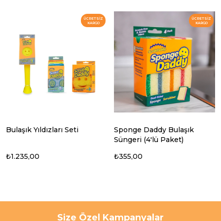
ÜCRETSIZ
ÜCRETSIZ
KARGO
KARGO
Bulaşık Yıldızları Seti
Sponge Daddy Bulaşık
Süngeri (4'lü Paket)
₺1.235,00
₺355,00
Size Özel Kampanyalar