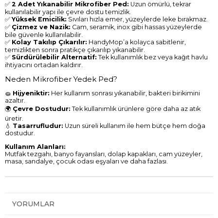
✅
2 Adet Yıkanabilir Mikrofiber Ped:
Uzun ömürlü, tekrar
kullanılabilir yapı ile çevre dostu temizlik.
✅
Yüksek Emicilik:
Sıvıları hızla emer, yüzeylerde leke bırakmaz.
✅
Çizmez ve Nazik:
Cam, seramik, inox gibi hassas yüzeylerde
bile güvenle kullanılabilir.
✅
Kolay Takılıp Çıkarılır:
HandyMop’a kolayca sabitlenir,
temizlikten sonra pratikçe çıkarılıp yıkanabilir.
✅
Sürdürülebilir Alternatif:
Tek kullanımlık bez veya kağıt havlu
ihtiyacını ortadan kaldırır.
Neden Mikrofiber Yedek Ped?
🧽
Hijyeniktir:
Her kullanım sonrası yıkanabilir, bakteri birikimini
azaltır.
🌍
Çevre Dostudur:
Tek kullanımlık ürünlere göre daha az atık
üretir.
💧
Tasarrufludur:
Uzun süreli kullanım ile hem bütçe hem doğa
dostudur.
Kullanım Alanları:
Mutfak tezgahı, banyo fayansları, dolap kapakları, cam yüzeyler,
masa, sandalye, çocuk odası eşyaları ve daha fazlası.
YORUMLAR