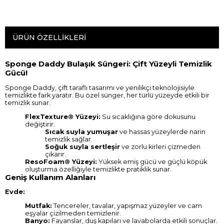
ÜRÜN ÖZELLIKLERI
Sponge Daddy Bulaşık Süngeri: Çift Yüzeyli Temizlik
Gücü!
Sponge Daddy, çift taraflı tasarımı ve yenilikçi teknolojisiyle
temizlikte fark yaratır. Bu özel sünger, her türlü yüzeyde etkili bir
temizlik sunar:
FlexTexture® Yüzeyi:
Su sıcaklığına göre dokusunu
değiştirir.
Sıcak suyla yumuşar
ve hassas yüzeylerde narin
temizlik sağlar.
Soğuk suyla sertleşir
ve zorlu kirleri çizmeden
çıkarır.
ResoFoam® Yüzeyi:
Yüksek emiş gücü ve güçlü köpük
oluşturma özelliğiyle temizlikte pratiklik sunar.
Geniş Kullanım Alanları
Evde:
Mutfak:
Tencereler, tavalar, yapışmaz yüzeyler ve cam
eşyalar çizilmeden temizlenir.
Banyo:
Fayanslar, duş kapıları ve lavabolarda etkili sonuçlar.