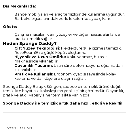
Dış Mekanlarda:
Bahçe mobilyaları ve araç temizliğinde kullanıma uygundur.
Barbekü ızgaralarındaki zorlu lekeleri kolayca çıkarır.
Ofiste:
Çalışma masaları, cam yüzeyler ve diğer hassas alanlarda
pratik temizlik sağlar.
Neden Sponge Daddy?
Çift Yüzey Teknolojisi:
FlexTexture® ile çizmez temizlik,
ResoFoam® ile güçlü köpük oluşturma.
Hijyenik ve Uzun Ömürlü:
Koku yapmaz, bulaşık
makinesinde yıkanabilir.
Dayanıklı Tasarım:
Uzun süre deformasyona uğramadan
kullanılabilir.
Pratik ve Kullanışlı:
Ergonomik yapısı sayesinde kolay
kavrama ve dar köşelere ulaşım sağlar.
Sponge Daddy Bulaşık Süngeri, sadece bir temizlik ürünü değil,
temizlikte hayatınızı kolaylaştıran yenilikçi bir çözümdür. Dayanıklı,
pratik ve etkili yapısıyla her temizlikte yanınızda!
Sponge Daddy ile temizlik artık daha hızlı, etkili ve keyifli!
YORUMLAR