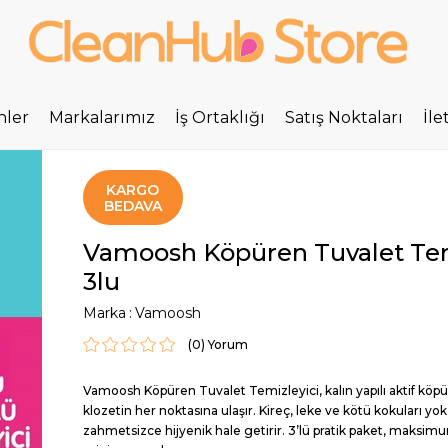
nler
Markalarımız
İş Ortaklığı
Satış Noktaları
İle
KARGO
BEDAVA
Vamoosh Köpüren Tuvalet Temi
3lu
Marka
:
Vamoosh
(0)
Vamoosh Köpüren Tuvalet Temizleyici, kalın yapılı aktif köp
klozetin her noktasına ulaşır. Kireç, leke ve kötü kokuları yok
zahmetsizce hijyenik hale getirir. 3’lü pratik paket, maksimu