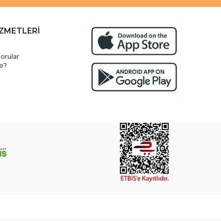
İZMETLERİ
orular
e?