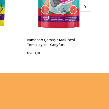
Vamoosh Çamaşır Makinesi
Vam
Temizleyici – Greyfurt
Tem
₺280,00
₺7