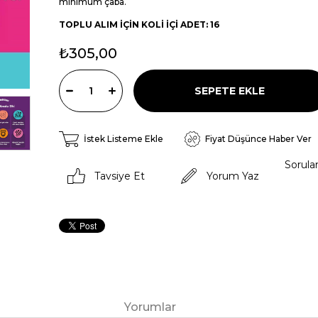
minimum çaba.
TOPLU ALIM İÇİN KOLİ İÇİ ADET: 16
₺305,00
İstek Listeme Ekle
Fiyat Düşünce Haber Ver
Sorula
Tavsiye Et
Yorum Yaz
Yorumlar