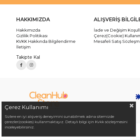
HAKKIMIZDA
ALIŞVERİŞ BİLGİL
Hakkımızda
İade ve Değişim Koşull
Gizlilik Politikası
Çerez(Cookie) Kullanı
KVKK Hakkında Bilgilendirme
Mesafeli Satış Sözleşm
İletişim
Takipte Kal
Çerez Kullanımı
Sizlere en iyi alışveriş deneyimini sunabilmek adına sitemizde
çerezler(cookies) kullanmaktayız. Detaylı bilgi için Kvkk sözleşmesini
inceleyebilirsiniz.