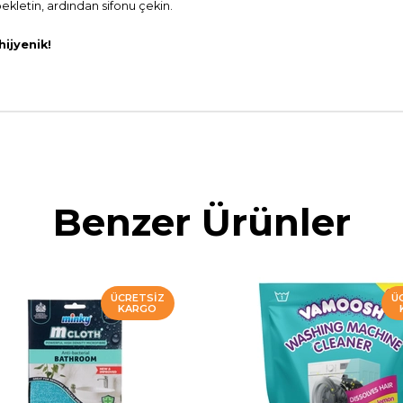
bekletin, ardından sifonu çekin.
ijyenik!
Benzer Ürünler
ÜCRETSIZ
Ü
KARGO