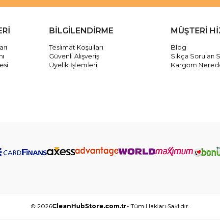
ERİ
BİLGİLENDİRME
MÜŞTERİ H
arı
Teslimat Koşulları
Blog
mı
Güvenli Alışveriş
Sıkça Sorulan S
esi
Üyelik İşlemleri
Kargom Nered
© 2026
CleanHubStore.com.tr
- Tüm Hakları Saklıdır.