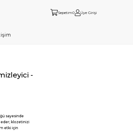
Sepetim
0
Üye Girişi
tişim
zleyici -
üğü sayesinde
 eder; klozetinizi
m etki için