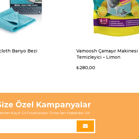
loth Banyo Bezi
Vamoosh Çamaşır Makinesi
Temizleyici – Limon
₺280,00
Size Özel Kampanyalar
emen Kayıt Ol Fırsatlardan Önce Sen Haberdar Ol!