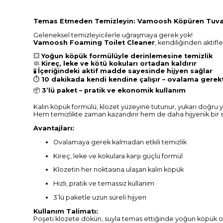
Temas Etmeden Temizleyin: Vamoosh Köpüren Tuvalet
Geleneksel temizleyicilerle uğraşmaya gerek yok!
Vamoosh Foaming Toilet Cleaner
, kendiliğinden aktifl
💥
Yoğun köpük formülüyle derinlemesine temizlik
🧼
Kireç, leke ve kötü kokuları ortadan kaldırır
🧪
İçeriğindeki aktif madde sayesinde hijyen sağlar
⏱️
10 dakikada kendi kendine çalışır – ovalama gerek
📦
3’lü paket – pratik ve ekonomik kullanım
Kalın köpük formülü, klozet yüzeyine tutunur, yukarı doğru yü
Hem temizlikte zaman kazandırır hem de daha hijyenik bir s
Avantajları:
Ovalamaya gerek kalmadan etkili temizlik
Kireç, leke ve kokulara karşı güçlü formül
Klozetin her noktasına ulaşan kalın köpük
Hızlı, pratik ve temassız kullanım
3’lü paketle uzun süreli hijyen
Kullanım Talimatı:
Poşeti klozete dökün, suyla temas ettiğinde yoğun köpük ol