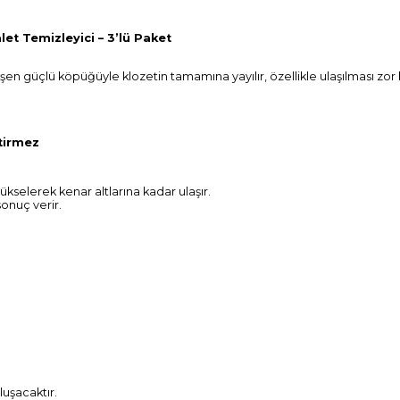
 Temizleyici – 3’lü Paket
eşen güçlü köpüğüyle klozetin tamamına yayılır, özellikle ulaşılması zor
tirmez
kselerek kenar altlarına kadar ulaşır.
onuç verir.
uşacaktır.